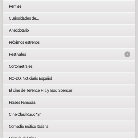
Perfiles
Curiosidades de...
Anecdotario
Próximos estrenos
Festivales
Cortometrajes
LOS OSCARS
GOYAS
NO-DO. Noticiario Español
CÉSAR
El cine de Terence Hill y Bud Spencer
BAFTA
FESTIVAL DE HUELVA 2019
Frases Famosas
FESTIVAL DE CINE DE SEVILLA 2019
Cine Clasificado "S"
Comedia Erótica Italiana