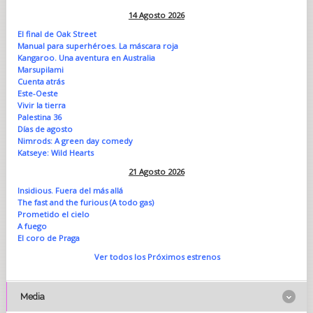
14 Agosto 2026
El final de Oak Street
Manual para superhéroes. La máscara roja
Kangaroo. Una aventura en Australia
Marsupilami
Cuenta atrás
Este-Oeste
Vivir la tierra
Palestina 36
Días de agosto
Nimrods: A green day comedy
Katseye: Wild Hearts
21 Agosto 2026
Insidious. Fuera del más allá
The fast and the furious (A todo gas)
Prometido el cielo
A fuego
El coro de Praga
Ver todos los Próximos estrenos
Media