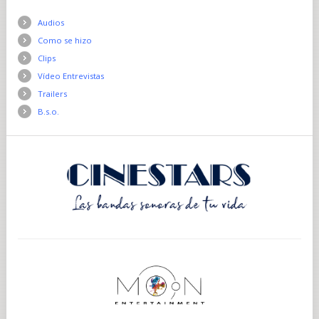
Audios
Como se hizo
Clips
Vídeo Entrevistas
Trailers
B.s.o.