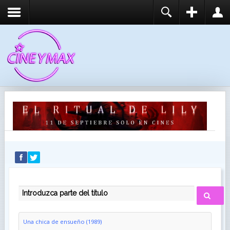
REGISTER
LOGIN
You need to enable user registration from User
USUARIO
Manager/Options in the backend of Joomla before
this module will activate.
CONTRASEÑA
RECUÉRDEME
IDENTIFICARSE
¿Recordar usuario?
¿Recordar contraseña?
INTRODUZCA PARTE DEL TÍTULO
Una chica de ensueño (1989)