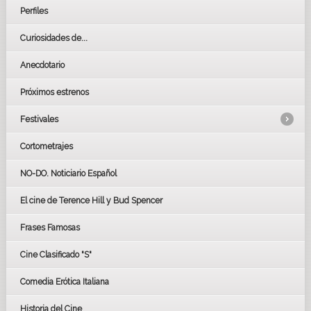
Perfiles
Curiosidades de...
Anecdotario
Próximos estrenos
Festivales
Cortometrajes
LOS OSCARS
GOYAS
NO-DO. Noticiario Español
CÉSAR
El cine de Terence Hill y Bud Spencer
BAFTA
FESTIVAL DE HUELVA 2019
Frases Famosas
FESTIVAL DE CINE DE SEVILLA 2019
Cine Clasificado "S"
Comedia Erótica Italiana
Historia del Cine