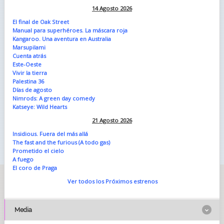
14 Agosto 2026
El final de Oak Street
Manual para superhéroes. La máscara roja
Kangaroo. Una aventura en Australia
Marsupilami
Cuenta atrás
Este-Oeste
Vivir la tierra
Palestina 36
Días de agosto
Nimrods: A green day comedy
Katseye: Wild Hearts
21 Agosto 2026
Insidious. Fuera del más allá
The fast and the furious (A todo gas)
Prometido el cielo
A fuego
El coro de Praga
Ver todos los Próximos estrenos
Media