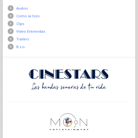
Audios
Como se hizo
Clips
Vídeo Entrevistas
Trailers
B.s.o.