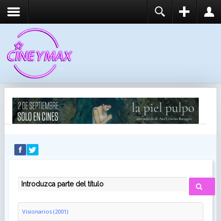
REGISTER
LOGIN
You need to enable user registration from User
USUARIO
Manager/Options in the backend of Joomla before
this module will activate.
CONTRASEÑA
RECUÉRDEME
IDENTIFICARSE
¿Recordar usuario?
¿Recordar contraseña?
INTRODUZCA PARTE DEL TÍTULO
Visionarios (2001)