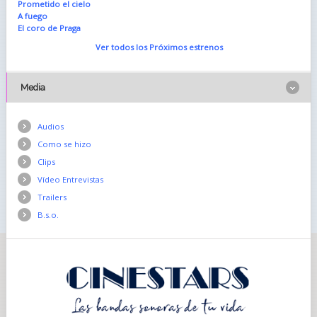
Prometido el cielo
A fuego
El coro de Praga
Ver todos los Próximos estrenos
Media
Audios
Como se hizo
Clips
Vídeo Entrevistas
Trailers
B.s.o.