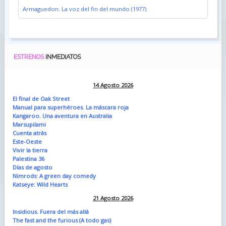
Armaguedon. La voz del fin del mundo (1977)
ESTRENOS
INMEDIATOS
14 Agosto 2026
El final de Oak Street
Manual para superhéroes. La máscara roja
Kangaroo. Una aventura en Australia
Marsupilami
Cuenta atrás
Este-Oeste
Vivir la tierra
Palestina 36
Días de agosto
Nimrods: A green day comedy
Katseye: Wild Hearts
21 Agosto 2026
Insidious. Fuera del más allá
The fast and the furious (A todo gas)