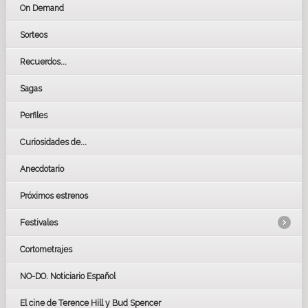
On Demand
Sorteos
Recuerdos...
Sagas
Perfiles
Curiosidades de...
Anecdotario
Próximos estrenos
Festivales
Cortometrajes
LOS OSCARS
GOYAS
NO-DO. Noticiario Español
CÉSAR
El cine de Terence Hill y Bud Spencer
BAFTA