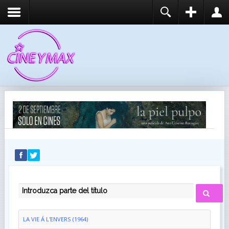
REGISTER
LOGIN
You need to enable user registration from User
USUARIO
Manager/Options in the backend of Joomla before
this module will activate.
CONTRASEÑA
RECUÉRDEME
IDENTIFICARSE
¿Recordar usuario?
¿Recordar contraseña?
INTRODUZCA PARTE DEL TÍTULO
LA VIE Á L'ENVERS (1964)