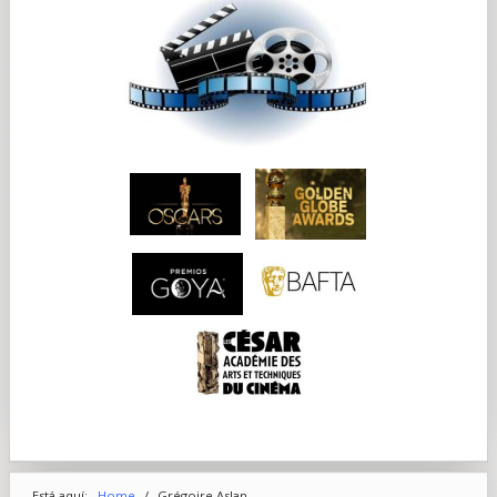
Está aquí:
Home
/
Grégoire Aslan