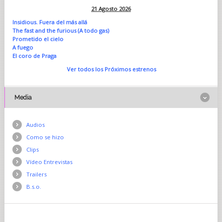
21 Agosto 2026
Insidious. Fuera del más allá
The fast and the furious (A todo gas)
Prometido el cielo
A fuego
El coro de Praga
Ver todos los Próximos estrenos
Media
Audios
Como se hizo
Clips
Vídeo Entrevistas
Trailers
B.s.o.