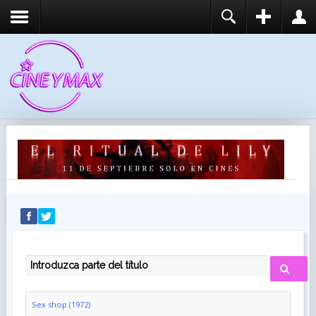
REGISTER
LOGIN
You need to enable user registration from User
USUARIO
Manager/Options in the backend of Joomla before
this module will activate.
CONTRASEÑA
RECUÉRDEME
IDENTIFICARSE
¿Recordar usuario?
¿Recordar contraseña?
INTRODUZCA PARTE DEL TÍTULO
Sex shop (1972)