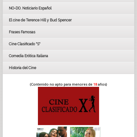
GOYAS
NO-DO. Noticiario Español
CÉSAR
El cine de Terence Hill y Bud Spencer
BAFTA
FESTIVAL DE HUELVA 2019
Frases Famosas
FESTIVAL DE CINE DE SEVILLA 2019
Cine Clasificado "S"
Comedia Erótica Italiana
Historia del Cine
(Contenido no apto para menores de
18
años)