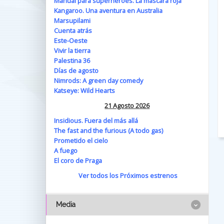
Manual para superhéroes. La máscara roja
Kangaroo. Una aventura en Australia
Marsupilami
Cuenta atrás
Este-Oeste
Vivir la tierra
Palestina 36
Días de agosto
Nimrods: A green day comedy
Katseye: Wild Hearts
21 Agosto 2026
Insidious. Fuera del más allá
The fast and the furious (A todo gas)
Prometido el cielo
A fuego
El coro de Praga
Ver todos los Próximos estrenos
Media