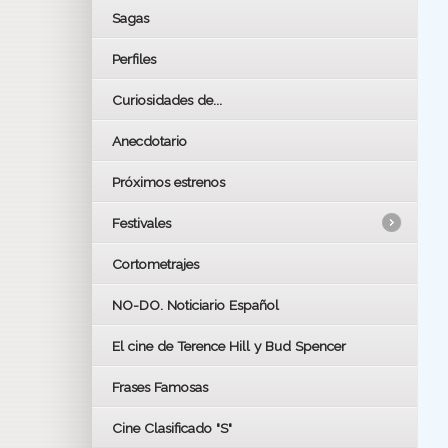
Sagas
Perfiles
Curiosidades de...
Anecdotario
Próximos estrenos
Festivales
Cortometrajes
LOS OSCARS
GOYAS
NO-DO. Noticiario Español
CÉSAR
El cine de Terence Hill y Bud Spencer
BAFTA
FESTIVAL DE HUELVA 2019
Frases Famosas
FESTIVAL DE CINE DE SEVILLA 2019
Cine Clasificado "S"