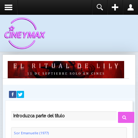
REGISTER
LOGIN
You need to enable user registration from User
USUARIO
Manager/Options in the backend of Joomla before
this module will activate.
CONTRASEÑA
RECUÉRDEME
IDENTIFICARSE
¿Recordar usuario?
¿Recordar contraseña?
INTRODUZCA PARTE DEL TÍTULO
Sor Emanuelle (1977)