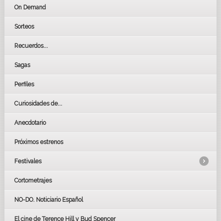
On Demand
Sorteos
Recuerdos...
Sagas
Perfiles
Curiosidades de...
Anecdotario
Próximos estrenos
Festivales
Cortometrajes
LOS OSCARS
GOYAS
NO-DO. Noticiario Español
CÉSAR
El cine de Terence Hill y Bud Spencer
BAFTA