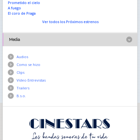
Prometido el cielo
A fuego
El coro de Praga
Ver todos los Próximos estrenos
Media
Audios
Como se hizo
Clips
Vídeo Entrevistas
Trailers
B.s.o.