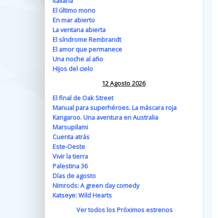
Italiana
El último mono
En mar abierto
La ventana abierta
El síndrome Rembrandt
El amor que permanece
Una noche al año
Hijos del cielo
12 Agosto 2026
El final de Oak Street
Manual para superhéroes. La máscara roja
Kangaroo. Una aventura en Australia
Marsupilami
Cuenta atrás
Este-Oeste
Vivir la tierra
Palestina 36
Días de agosto
Nimrods: A green day comedy
Katseye: Wild Hearts
Ver todos los Próximos estrenos