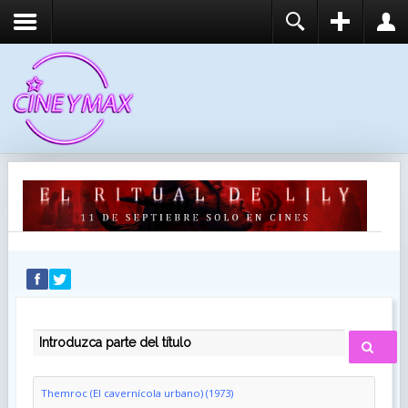
REGISTER
LOGIN
You need to enable user registration from User
USUARIO
Manager/Options in the backend of Joomla before
this module will activate.
CONTRASEÑA
RECUÉRDEME
IDENTIFICARSE
¿Recordar usuario?
¿Recordar contraseña?
INTRODUZCA PARTE DEL TÍTULO
Themroc (El cavernícola urbano) (1973)