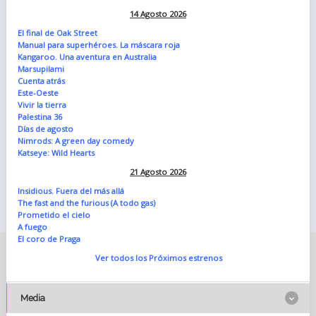
14 Agosto 2026
El final de Oak Street
Manual para superhéroes. La máscara roja
Kangaroo. Una aventura en Australia
Marsupilami
Cuenta atrás
Este-Oeste
Vivir la tierra
Palestina 36
Días de agosto
Nimrods: A green day comedy
Katseye: Wild Hearts
21 Agosto 2026
Insidious. Fuera del más allá
The fast and the furious (A todo gas)
Prometido el cielo
A fuego
El coro de Praga
Ver todos los Próximos estrenos
Media