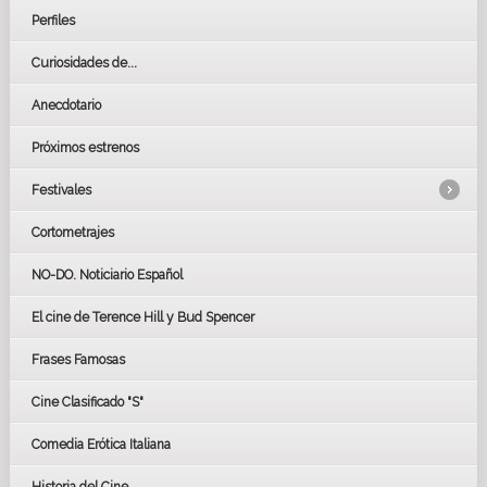
Perfiles
Curiosidades de...
Anecdotario
Próximos estrenos
Festivales
Cortometrajes
LOS OSCARS
GOYAS
NO-DO. Noticiario Español
CÉSAR
El cine de Terence Hill y Bud Spencer
BAFTA
FESTIVAL DE HUELVA 2019
Frases Famosas
FESTIVAL DE CINE DE SEVILLA 2019
Cine Clasificado "S"
Comedia Erótica Italiana