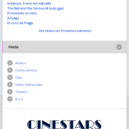
Insidious. Fuera del más allá
The fast and the furious (A todo gas)
Prometido el cielo
A fuego
El coro de Praga
Ver todos los Próximos estrenos
Media
Audios
Como se hizo
Clips
Vídeo Entrevistas
Trailers
B.s.o.