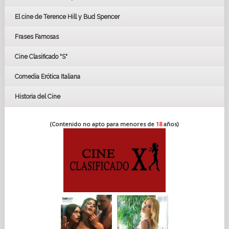
CÉSAR
El cine de Terence Hill y Bud Spencer
BAFTA
FESTIVAL DE HUELVA 2019
Frases Famosas
FESTIVAL DE CINE DE SEVILLA 2019
Cine Clasificado "S"
Comedia Erótica Italiana
Historia del Cine
(Contenido no apto para menores de
18
años)