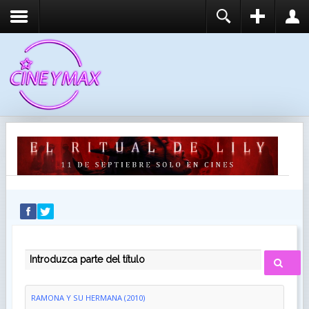
REGISTER
LOGIN
You need to enable user registration from User
USUARIO
Manager/Options in the backend of Joomla before
this module will activate.
CONTRASEÑA
RECUÉRDEME
IDENTIFICARSE
¿Recordar usuario?
¿Recordar contraseña?
INTRODUZCA PARTE DEL TÍTULO
RAMONA Y SU HERMANA (2010)