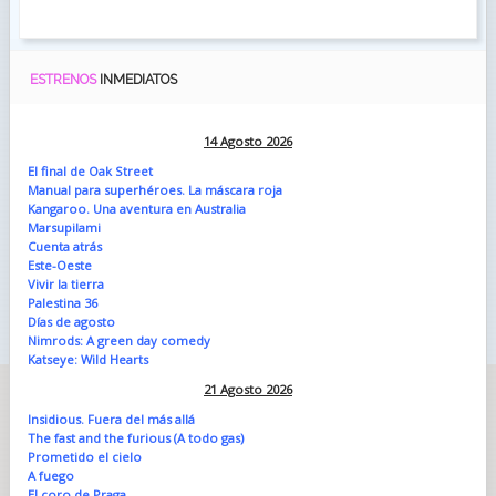
ESTRENOS
INMEDIATOS
14 Agosto 2026
El final de Oak Street
Manual para superhéroes. La máscara roja
Kangaroo. Una aventura en Australia
Marsupilami
Cuenta atrás
Este-Oeste
Vivir la tierra
Palestina 36
Días de agosto
Nimrods: A green day comedy
Katseye: Wild Hearts
21 Agosto 2026
Insidious. Fuera del más allá
The fast and the furious (A todo gas)
Prometido el cielo
A fuego
El coro de Praga