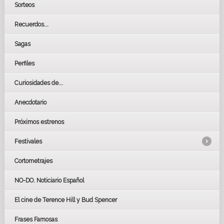
Sorteos
Recuerdos...
Sagas
Perfiles
Curiosidades de...
Anecdotario
Próximos estrenos
Festivales
Cortometrajes
LOS OSCARS
GOYAS
NO-DO. Noticiario Español
CÉSAR
El cine de Terence Hill y Bud Spencer
BAFTA
FESTIVAL DE HUELVA 2019
Frases Famosas