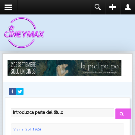
REGISTER
LOGIN
You need to enable user registration from User
USUARIO
Manager/Options in the backend of Joomla before
this module will activate.
CONTRASEÑA
RECUÉRDEME
IDENTIFICARSE
¿Recordar usuario?
¿Recordar contraseña?
INTRODUZCA PARTE DEL TÍTULO
Vivir al Sol (1965)