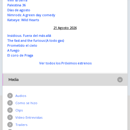
Vivir la tierra
Palestina 36
Días de agosto
Nimrods: A green day comedy
Katseye: Wild Hearts
21 Agosto 2026
Insidious. Fuera del más allá
The fast and the furious (A todo gas)
Prometido el cielo
A fuego
El coro de Praga
Ver todos los Próximos estrenos
Media
Audios
Como se hizo
Clips
Vídeo Entrevistas
Trailers