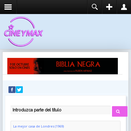
REGISTER
LOGIN
You need to enable user registration from User
USUARIO
Manager/Options in the backend of Joomla before
this module will activate.
CONTRASEÑA
RECUÉRDEME
IDENTIFICARSE
¿Recordar usuario?
¿Recordar contraseña?
INTRODUZCA PARTE DEL TÍTULO
La mejor casa de Londres (1969)