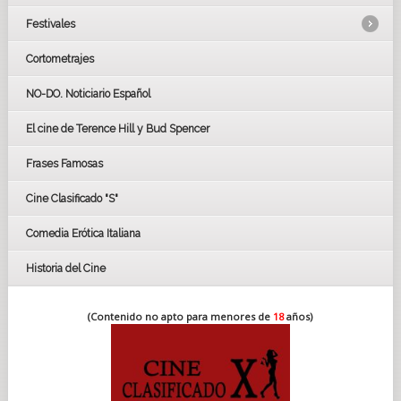
Festivales
Cortometrajes
LOS OSCARS
GOYAS
NO-DO. Noticiario Español
CÉSAR
El cine de Terence Hill y Bud Spencer
BAFTA
FESTIVAL DE HUELVA 2019
Frases Famosas
FESTIVAL DE CINE DE SEVILLA 2019
Cine Clasificado "S"
Comedia Erótica Italiana
Historia del Cine
(Contenido no apto para menores de
18
años)