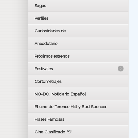
Sagas
Perfiles
Curiosidades de...
Anecdotario
Próximos estrenos
Festivales
Cortometrajes
LOS OSCARS
GOYAS
NO-DO. Noticiario Español
CÉSAR
El cine de Terence Hill y Bud Spencer
BAFTA
FESTIVAL DE HUELVA 2019
Frases Famosas
FESTIVAL DE CINE DE SEVILLA 2019
Cine Clasificado "S"