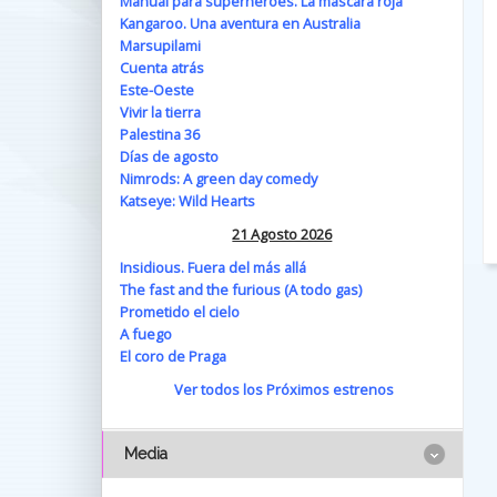
Manual para superhéroes. La máscara roja
Kangaroo. Una aventura en Australia
Marsupilami
Cuenta atrás
Este-Oeste
Vivir la tierra
Palestina 36
Días de agosto
Nimrods: A green day comedy
Katseye: Wild Hearts
21 Agosto 2026
Insidious. Fuera del más allá
The fast and the furious (A todo gas)
Prometido el cielo
A fuego
El coro de Praga
Ver todos los Próximos estrenos
Media