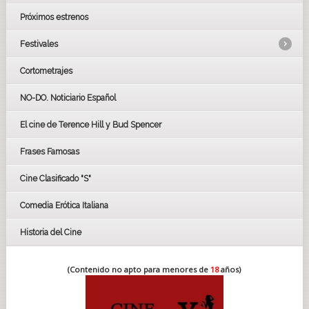
Próximos estrenos
Festivales
Cortometrajes
LOS OSCARS
GOYAS
NO-DO. Noticiario Español
CÉSAR
El cine de Terence Hill y Bud Spencer
BAFTA
FESTIVAL DE HUELVA 2019
Frases Famosas
FESTIVAL DE CINE DE SEVILLA 2019
Cine Clasificado "S"
Comedia Erótica Italiana
Historia del Cine
(Contenido no apto para menores de
18
años)