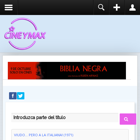
REGISTER
LOGIN
You need to enable user registration from User
USUARIO
Manager/Options in the backend of Joomla before
this module will activate.
CONTRASEÑA
RECUÉRDEME
IDENTIFICARSE
¿Recordar usuario?
¿Recordar contraseña?
INTRODUZCA PARTE DEL TÍTULO
VIUDO... PERO A LA ITALIANA! (1971)