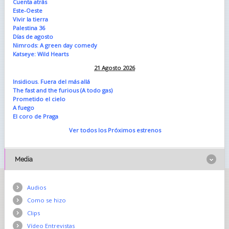
Cuenta atrás
Este-Oeste
Vivir la tierra
Palestina 36
Días de agosto
Nimrods: A green day comedy
Katseye: Wild Hearts
21 Agosto 2026
Insidious. Fuera del más allá
The fast and the furious (A todo gas)
Prometido el cielo
A fuego
El coro de Praga
Ver todos los Próximos estrenos
Media
Audios
Como se hizo
Clips
Vídeo Entrevistas