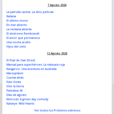
7 Agosto 2026
La patrulla canina. La dino película
Italiana
El último mono
En mar abierto
La ventana abierta
El síndrome Rembrandt
El amor que permanece
Una noche al año
Hijos del cielo
12 Agosto 2026
El final de Oak Street
Manual para superhéroes. La máscara roja
Kangaroo. Una aventura en Australia
Marsupilami
Cuenta atrás
Este-Oeste
Vivir la tierra
Palestina 36
Días de agosto
Nimrods: A green day comedy
Katseye: Wild Hearts
Ver todos los Próximos estrenos