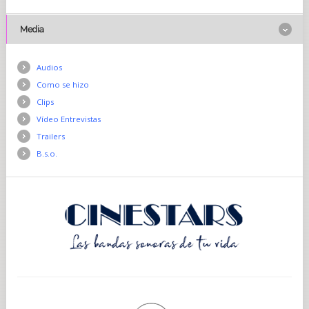
Media
Audios
Como se hizo
Clips
Vídeo Entrevistas
Trailers
B.s.o.