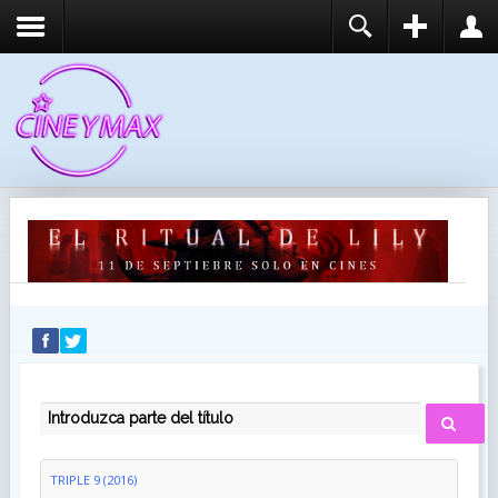
REGISTER
LOGIN
You need to enable user registration from User
USUARIO
Manager/Options in the backend of Joomla before
this module will activate.
CONTRASEÑA
RECUÉRDEME
IDENTIFICARSE
¿Recordar usuario?
¿Recordar contraseña?
INTRODUZCA PARTE DEL TÍTULO
TRIPLE 9 (2016)