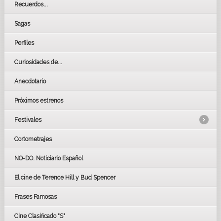
Recuerdos...
Sagas
Perfiles
Curiosidades de...
Anecdotario
Próximos estrenos
Festivales
Cortometrajes
LOS OSCARS
GOYAS
NO-DO. Noticiario Español
CÉSAR
El cine de Terence Hill y Bud Spencer
BAFTA
FESTIVAL DE HUELVA 2019
Frases Famosas
FESTIVAL DE CINE DE SEVILLA 2019
Cine Clasificado "S"