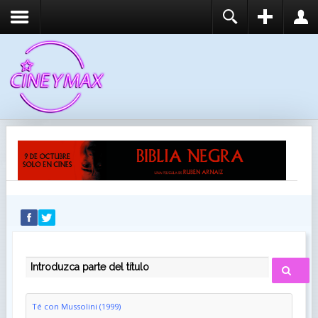
REGISTER
LOGIN
You need to enable user registration from User
USUARIO
Manager/Options in the backend of Joomla before
this module will activate.
CONTRASEÑA
RECUÉRDEME
IDENTIFICARSE
¿Recordar usuario?
¿Recordar contraseña?
INTRODUZCA PARTE DEL TÍTULO
Té con Mussolini (1999)