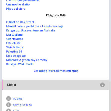
El amor que permanece
Una noche al año
Hijos del cielo
12 Agosto 2026
El final de Oak Street
Manual para superhéroes. La máscara roja
Kangaroo. Una aventura en Australia
Marsupilami
Cuenta atrás
Este-Oeste
Vivir la tierra
Palestina 36
Días de agosto
Nimrods: A green day comedy
Katseye: Wild Hearts
Ver todos los Próximos estrenos
Media
Audios
Como se hizo
Clips