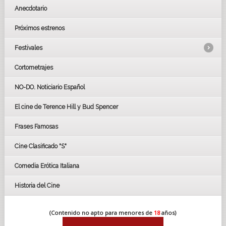
Anecdotario
Próximos estrenos
Festivales
Cortometrajes
LOS OSCARS
GOYAS
NO-DO. Noticiario Español
CÉSAR
El cine de Terence Hill y Bud Spencer
BAFTA
FESTIVAL DE HUELVA 2019
Frases Famosas
FESTIVAL DE CINE DE SEVILLA 2019
Cine Clasificado "S"
Comedia Erótica Italiana
Historia del Cine
(Contenido no apto para menores de
18
años)