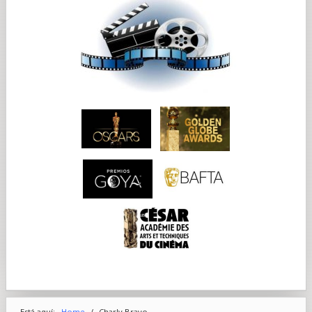
Está aquí:
Home
/
Charly Bravo