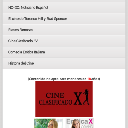
GOYAS
NO-DO. Noticiario Español
CÉSAR
El cine de Terence Hill y Bud Spencer
BAFTA
FESTIVAL DE HUELVA 2019
Frases Famosas
FESTIVAL DE CINE DE SEVILLA 2019
Cine Clasificado "S"
Comedia Erótica Italiana
Historia del Cine
(Contenido no apto para menores de
18
años)