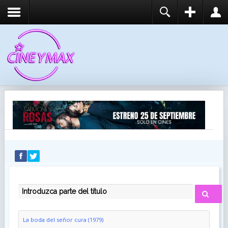
REGISTER
LOGIN
You need to enable user registration from User
USUARIO
Manager/Options in the backend of Joomla before
this module will activate.
CONTRASEÑA
RECUÉRDEME
IDENTIFICARSE
¿Recordar usuario?
¿Recordar contraseña?
INTRODUZCA PARTE DEL TÍTULO
La boda del señor cura (1979)