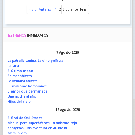
Inicio
Anterior
1
2
Siguiente
Final
ESTRENOS
INMEDIATOS
7 Agosto 2026
La patrulla canina. La dino película
Italiana
El último mono
En mar abierto
La ventana abierta
El síndrome Rembrandt
El amor que permanece
Una noche al año
Hijos del cielo
12 Agosto 2026
El final de Oak Street
Manual para superhéroes. La máscara roja
Kangaroo. Una aventura en Australia
Marsupilami