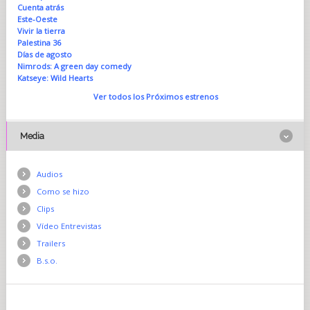
Cuenta atrás
Este-Oeste
Vivir la tierra
Palestina 36
Días de agosto
Nimrods: A green day comedy
Katseye: Wild Hearts
Ver todos los Próximos estrenos
Media
Audios
Como se hizo
Clips
Vídeo Entrevistas
Trailers
B.s.o.