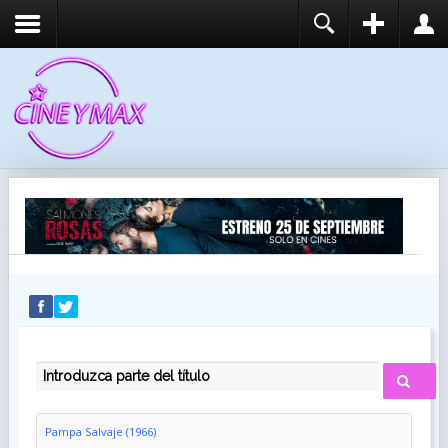
REGISTER
LOGIN
You need to enable user registration from User
USUARIO
Manager/Options in the backend of Joomla before
this module will activate.
CONTRASEÑA
RECUÉRDEME
IDENTIFICARSE
¿Recordar usuario?
¿Recordar contraseña?
INTRODUZCA PARTE DEL TÍTULO
Pampa Salvaje (1966)