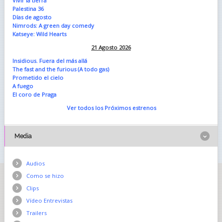
Vivir la tierra
Palestina 36
Días de agosto
Nimrods: A green day comedy
Katseye: Wild Hearts
21 Agosto 2026
Insidious. Fuera del más allá
The fast and the furious (A todo gas)
Prometido el cielo
A fuego
El coro de Praga
Ver todos los Próximos estrenos
Media
Audios
Como se hizo
Clips
Vídeo Entrevistas
Trailers