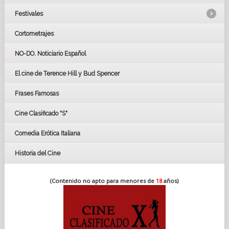
Festivales
Cortometrajes
LOS OSCARS
GOYAS
NO-DO. Noticiario Español
CÉSAR
El cine de Terence Hill y Bud Spencer
BAFTA
FESTIVAL DE HUELVA 2019
Frases Famosas
FESTIVAL DE CINE DE SEVILLA 2019
Cine Clasificado "S"
Comedia Erótica Italiana
Historia del Cine
(Contenido no apto para menores de
18
años)