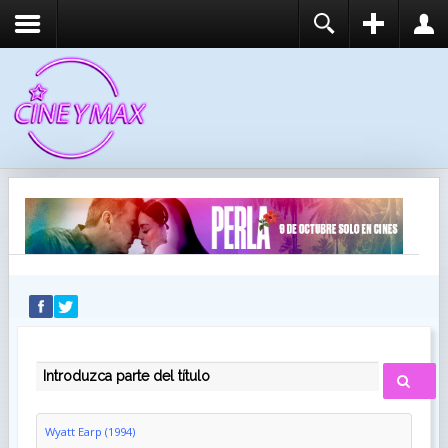
REGISTER
LOGIN
You need to enable user registration from User
USUARIO
Manager/Options in the backend of Joomla before
this module will activate.
CONTRASEÑA
RECUÉRDEME
IDENTIFICARSE
¿Recordar usuario?
¿Recordar contraseña?
INTRODUZCA PARTE DEL TÍTULO
Wyatt Earp (1994)