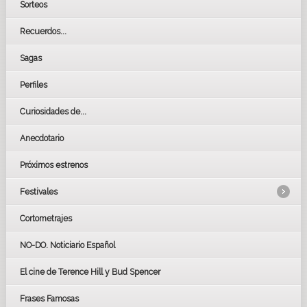
Sorteos
Recuerdos...
Sagas
Perfiles
Curiosidades de...
Anecdotario
Próximos estrenos
Festivales
Cortometrajes
LOS OSCARS
GOYAS
NO-DO. Noticiario Español
CÉSAR
El cine de Terence Hill y Bud Spencer
BAFTA
FESTIVAL DE HUELVA 2019
Frases Famosas
FESTIVAL DE CINE DE SEVILLA 2019