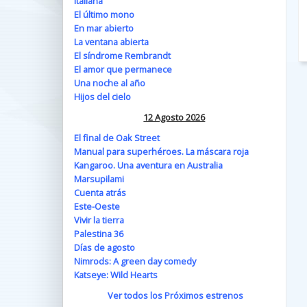
Italiana
El último mono
En mar abierto
La ventana abierta
El síndrome Rembrandt
El amor que permanece
Una noche al año
Hijos del cielo
12 Agosto 2026
El final de Oak Street
Manual para superhéroes. La máscara roja
Kangaroo. Una aventura en Australia
Marsupilami
Cuenta atrás
Este-Oeste
Vivir la tierra
Palestina 36
Días de agosto
Nimrods: A green day comedy
Katseye: Wild Hearts
Ver todos los Próximos estrenos