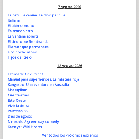
7 Agosto 2026
La patrulla canina. La dino película
Italiana
El último mono
En mar abierto
La ventana abierta
El síndrome Rembrandt
El amor que permanece
Una noche al año
Hijos del cielo
12 Agosto 2026
El final de Oak Street
Manual para superhéroes. La máscara roja
Kangaroo. Una aventura en Australia
Marsupilami
Cuenta atrás
Este-Oeste
Vivir la tierra
Palestina 36
Días de agosto
Nimrods: A green day comedy
Katseye: Wild Hearts
Ver todos los Próximos estrenos