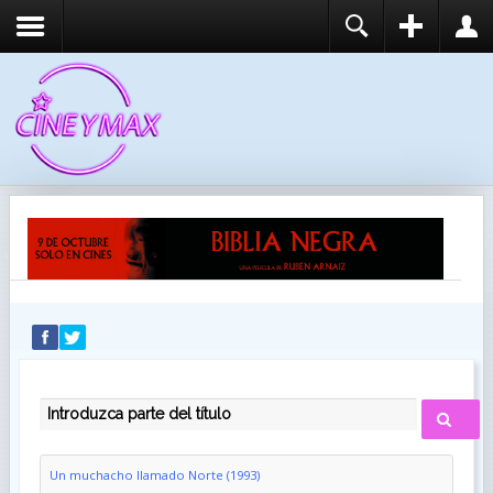
REGISTER
LOGIN
You need to enable user registration from User
USUARIO
Manager/Options in the backend of Joomla before
this module will activate.
CONTRASEÑA
RECUÉRDEME
IDENTIFICARSE
¿Recordar usuario?
¿Recordar contraseña?
INTRODUZCA PARTE DEL TÍTULO
Un muchacho llamado Norte (1993)