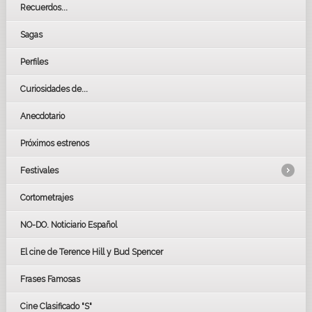
Recuerdos...
Sagas
Perfiles
Curiosidades de...
Anecdotario
Próximos estrenos
Festivales
Cortometrajes
LOS OSCARS
GOYAS
NO-DO. Noticiario Español
CÉSAR
El cine de Terence Hill y Bud Spencer
BAFTA
FESTIVAL DE HUELVA 2019
Frases Famosas
FESTIVAL DE CINE DE SEVILLA 2019
Cine Clasificado "S"