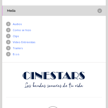
Media
Audios
Como se hizo
Clips
Vídeo Entrevistas
Trailers
B.s.o.