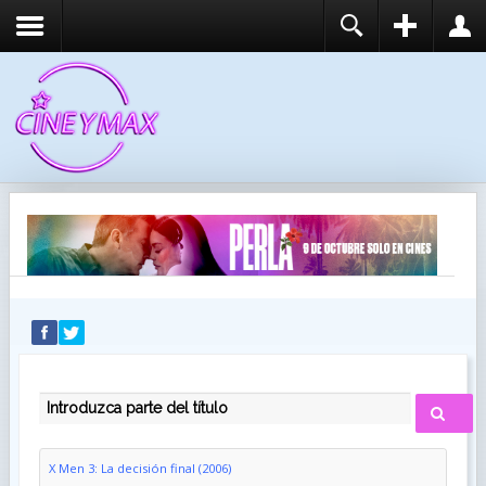
REGISTER
LOGIN
You need to enable user registration from User
USUARIO
Manager/Options in the backend of Joomla before
this module will activate.
CONTRASEÑA
RECUÉRDEME
IDENTIFICARSE
¿Recordar usuario?
¿Recordar contraseña?
INTRODUZCA PARTE DEL TÍTULO
X Men 3: La decisión final (2006)