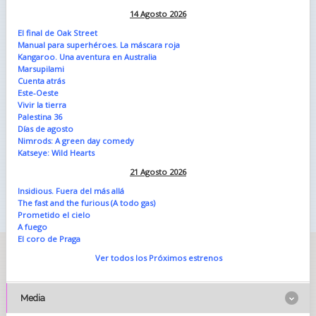
14 Agosto 2026
El final de Oak Street
Manual para superhéroes. La máscara roja
Kangaroo. Una aventura en Australia
Marsupilami
Cuenta atrás
Este-Oeste
Vivir la tierra
Palestina 36
Días de agosto
Nimrods: A green day comedy
Katseye: Wild Hearts
21 Agosto 2026
Insidious. Fuera del más allá
The fast and the furious (A todo gas)
Prometido el cielo
A fuego
El coro de Praga
Ver todos los Próximos estrenos
Media