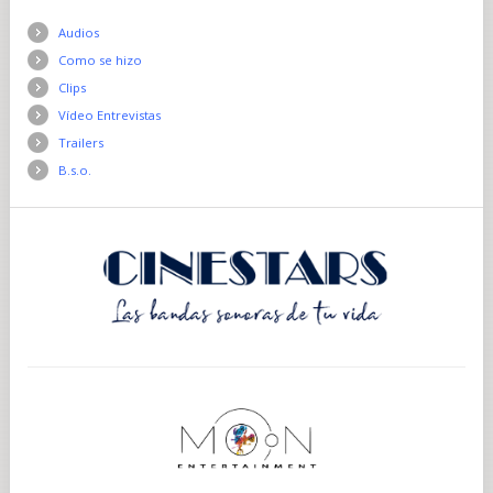
Audios
Como se hizo
Clips
Vídeo Entrevistas
Trailers
B.s.o.