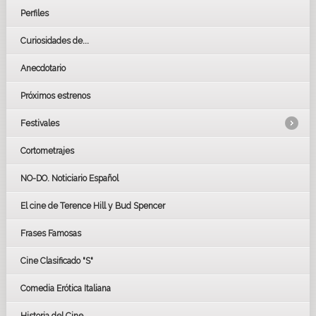
Perfiles
Curiosidades de...
Anecdotario
Próximos estrenos
Festivales
Cortometrajes
LOS OSCARS
GOYAS
NO-DO. Noticiario Español
CÉSAR
El cine de Terence Hill y Bud Spencer
BAFTA
FESTIVAL DE HUELVA 2019
Frases Famosas
FESTIVAL DE CINE DE SEVILLA 2019
Cine Clasificado "S"
Comedia Erótica Italiana