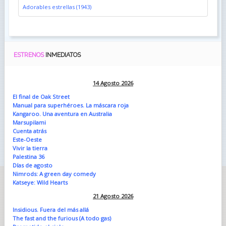
Adorables estrellas (1943)
ESTRENOS
INMEDIATOS
14 Agosto 2026
El final de Oak Street
Manual para superhéroes. La máscara roja
Kangaroo. Una aventura en Australia
Marsupilami
Cuenta atrás
Este-Oeste
Vivir la tierra
Palestina 36
Días de agosto
Nimrods: A green day comedy
Katseye: Wild Hearts
21 Agosto 2026
Insidious. Fuera del más allá
The fast and the furious (A todo gas)