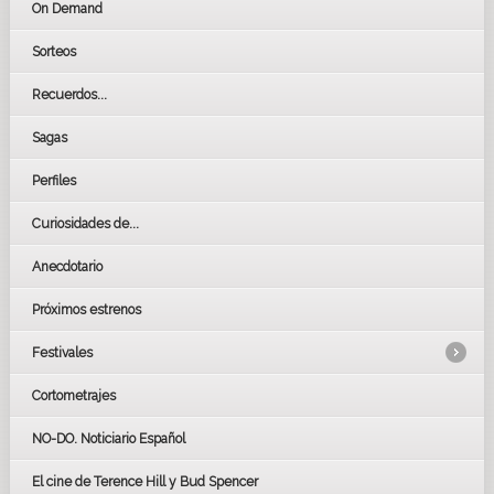
On Demand
Sorteos
Recuerdos...
Sagas
Perfiles
Curiosidades de...
Anecdotario
Próximos estrenos
Festivales
Cortometrajes
LOS OSCARS
GOYAS
NO-DO. Noticiario Español
CÉSAR
El cine de Terence Hill y Bud Spencer
BAFTA