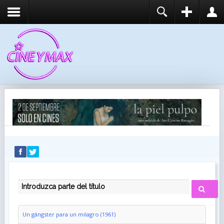
REGISTER
LOGIN
You need to enable user registration from User
USUARIO
Manager/Options in the backend of Joomla before
this module will activate.
CONTRASEÑA
RECUÉRDEME
IDENTIFICARSE
¿Recordar usuario?
¿Recordar contraseña?
INTRODUZCA PARTE DEL TÍTULO
Un gángster para un milagro (1961)