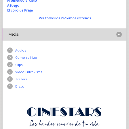
Prometido el cielo
A fuego
El coro de Praga
Ver todos los Próximos estrenos
Media
Audios
Como se hizo
Clips
Vídeo Entrevistas
Trailers
B.s.o.