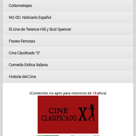
Cortometrajes
LOS OSCARS
GOYAS
NO-DO. Noticiario Español
CÉSAR
El cine de Terence Hill y Bud Spencer
BAFTA
FESTIVAL DE HUELVA 2019
Frases Famosas
FESTIVAL DE CINE DE SEVILLA 2019
Cine Clasificado "S"
Comedia Erótica Italiana
Historia del Cine
(Contenido no apto para menores de
18
años)