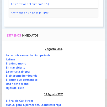
Aristócratas del crimen (1975)
Anatomía de un hospital (1971)
ESTRENOS
INMEDIATOS
7 Agosto 2026
La patrulla canina. La dino película
Italiana
El último mono
En mar abierto
La ventana abierta
El síndrome Rembrandt
El amor que permanece
Una noche al año
Hijos del cielo
12 Agosto 2026
El final de Oak Street
Manual para superhéroes. La máscara roja