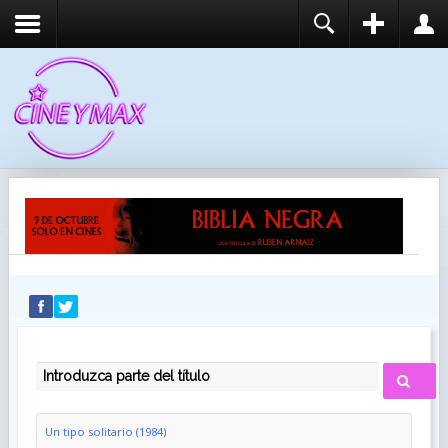
REGISTER
LOGIN
You need to enable user registration from User
USUARIO
Manager/Options in the backend of Joomla before
this module will activate.
CONTRASEÑA
RECUÉRDEME
IDENTIFICARSE
¿Recordar usuario?
¿Recordar contraseña?
INTRODUZCA PARTE DEL TÍTULO
Un tipo solitario (1984)