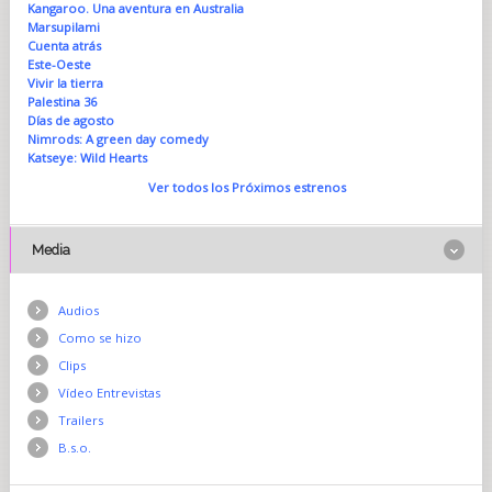
Kangaroo. Una aventura en Australia
Marsupilami
Cuenta atrás
Este-Oeste
Vivir la tierra
Palestina 36
Días de agosto
Nimrods: A green day comedy
Katseye: Wild Hearts
Ver todos los Próximos estrenos
Media
Audios
Como se hizo
Clips
Vídeo Entrevistas
Trailers
B.s.o.