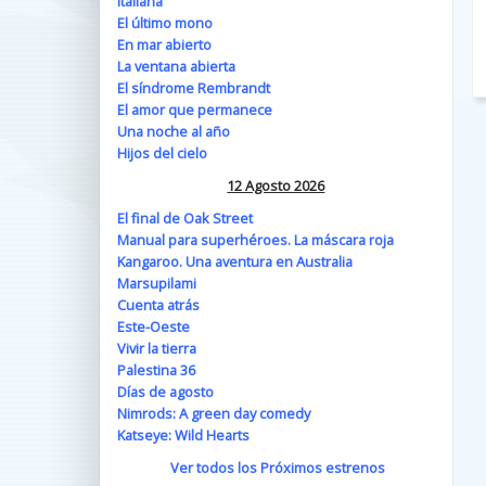
Italiana
El último mono
En mar abierto
La ventana abierta
El síndrome Rembrandt
El amor que permanece
Una noche al año
Hijos del cielo
12 Agosto 2026
El final de Oak Street
Manual para superhéroes. La máscara roja
Kangaroo. Una aventura en Australia
Marsupilami
Cuenta atrás
Este-Oeste
Vivir la tierra
Palestina 36
Días de agosto
Nimrods: A green day comedy
Katseye: Wild Hearts
Ver todos los Próximos estrenos