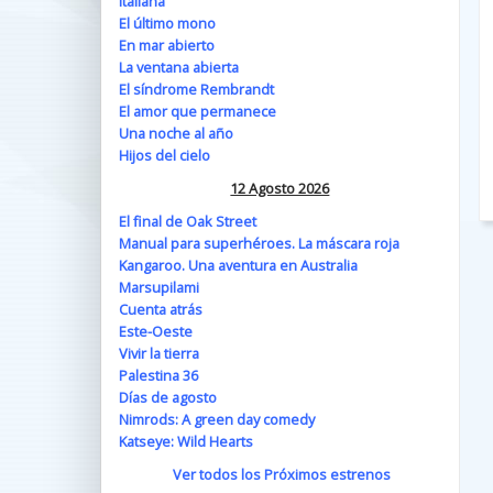
Italiana
El último mono
En mar abierto
La ventana abierta
El síndrome Rembrandt
El amor que permanece
Una noche al año
Hijos del cielo
12 Agosto 2026
El final de Oak Street
Manual para superhéroes. La máscara roja
Kangaroo. Una aventura en Australia
Marsupilami
Cuenta atrás
Este-Oeste
Vivir la tierra
Palestina 36
Días de agosto
Nimrods: A green day comedy
Katseye: Wild Hearts
Ver todos los Próximos estrenos