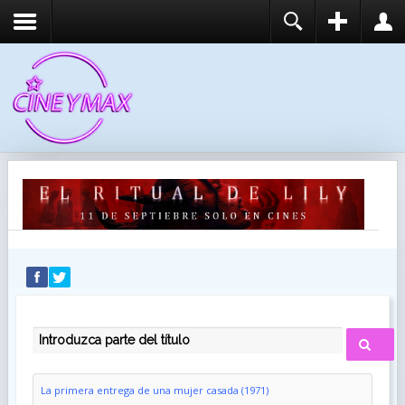
REGISTER
LOGIN
You need to enable user registration from User
USUARIO
Manager/Options in the backend of Joomla before
this module will activate.
CONTRASEÑA
RECUÉRDEME
IDENTIFICARSE
¿Recordar usuario?
¿Recordar contraseña?
INTRODUZCA PARTE DEL TÍTULO
La primera entrega de una mujer casada (1971)