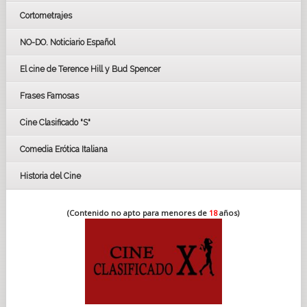
Cortometrajes
LOS OSCARS
GOYAS
NO-DO. Noticiario Español
CÉSAR
El cine de Terence Hill y Bud Spencer
BAFTA
FESTIVAL DE HUELVA 2019
Frases Famosas
FESTIVAL DE CINE DE SEVILLA 2019
Cine Clasificado "S"
Comedia Erótica Italiana
Historia del Cine
(Contenido no apto para menores de
18
años)