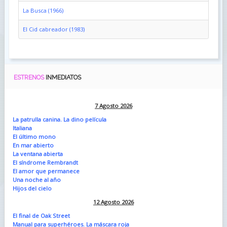
La Busca (1966)
El Cid cabreador (1983)
ESTRENOS
INMEDIATOS
7 Agosto 2026
La patrulla canina. La dino película
Italiana
El último mono
En mar abierto
La ventana abierta
El síndrome Rembrandt
El amor que permanece
Una noche al año
Hijos del cielo
12 Agosto 2026
El final de Oak Street
Manual para superhéroes. La máscara roja