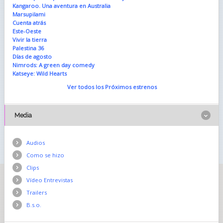
Kangaroo. Una aventura en Australia
Marsupilami
Cuenta atrás
Este-Oeste
Vivir la tierra
Palestina 36
Días de agosto
Nimrods: A green day comedy
Katseye: Wild Hearts
Ver todos los Próximos estrenos
Media
Audios
Como se hizo
Clips
Vídeo Entrevistas
Trailers
B.s.o.