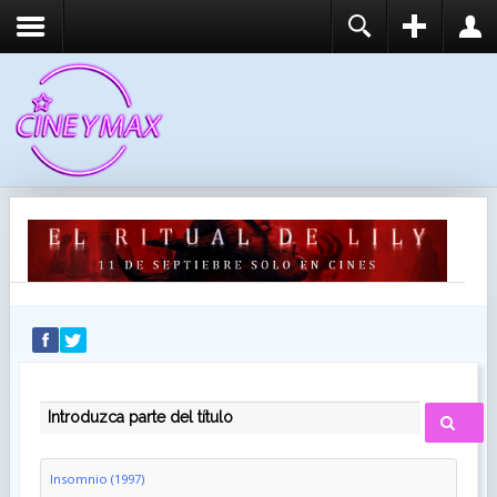
REGISTER
LOGIN
You need to enable user registration from User
USUARIO
Manager/Options in the backend of Joomla before
this module will activate.
CONTRASEÑA
RECUÉRDEME
IDENTIFICARSE
¿Recordar usuario?
¿Recordar contraseña?
INTRODUZCA PARTE DEL TÍTULO
Insomnio (1997)