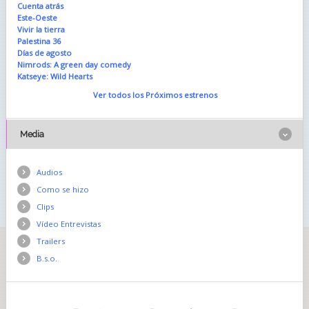
Cuenta atrás
Este-Oeste
Vivir la tierra
Palestina 36
Días de agosto
Nimrods: A green day comedy
Katseye: Wild Hearts
Ver todos los Próximos estrenos
Media
Audios
Como se hizo
Clips
Vídeo Entrevistas
Trailers
B.s.o.