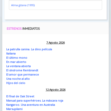
Alma gitana (1995)
ESTRENOS
INMEDIATOS
7 Agosto 2026
La patrulla canina. La dino película
Italiana
El último mono
En mar abierto
La ventana abierta
El síndrome Rembrandt
El amor que permanece
Una noche al año
Hijos del cielo
12 Agosto 2026
El final de Oak Street
Manual para superhéroes. La máscara roja
Kangaroo. Una aventura en Australia
Marsupilami