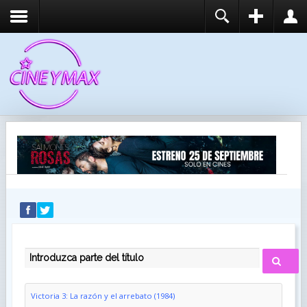
REGISTER
LOGIN
You need to enable user registration from User
USUARIO
Manager/Options in the backend of Joomla before
this module will activate.
CONTRASEÑA
RECUÉRDEME
IDENTIFICARSE
¿Recordar usuario?
¿Recordar contraseña?
INTRODUZCA PARTE DEL TÍTULO
Victoria 3: La razón y el arrebato (1984)