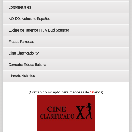
Cortometrajes
LOS OSCARS
GOYAS
NO-DO. Noticiario Español
CÉSAR
El cine de Terence Hill y Bud Spencer
BAFTA
FESTIVAL DE HUELVA 2019
Frases Famosas
FESTIVAL DE CINE DE SEVILLA 2019
Cine Clasificado "S"
Comedia Erótica Italiana
Historia del Cine
(Contenido no apto para menores de
18
años)