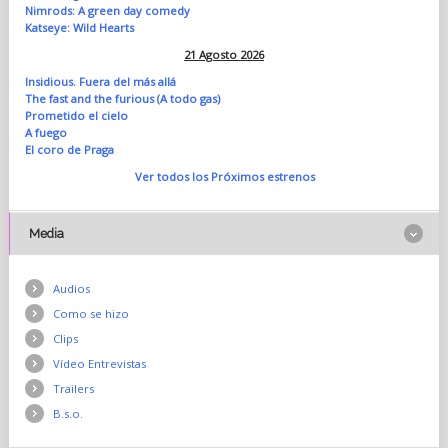
Nimrods: A green day comedy
Katseye: Wild Hearts
21 Agosto 2026
Insidious. Fuera del más allá
The fast and the furious (A todo gas)
Prometido el cielo
A fuego
El coro de Praga
Ver todos los Próximos estrenos
Media
Audios
Como se hizo
Clips
Vídeo Entrevistas
Trailers
B.s.o.