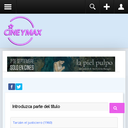
REGISTER
LOGIN
You need to enable user registration from User
USUARIO
Manager/Options in the backend of Joomla before
this module will activate.
CONTRASEÑA
RECUÉRDEME
IDENTIFICARSE
¿Recordar usuario?
¿Recordar contraseña?
INTRODUZCA PARTE DEL TÍTULO
Tarzán el justiciero (1960)