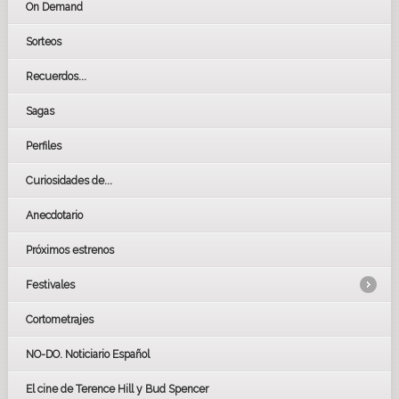
On Demand
Sorteos
Recuerdos...
Sagas
Perfiles
Curiosidades de...
Anecdotario
Próximos estrenos
Festivales
Cortometrajes
LOS OSCARS
GOYAS
NO-DO. Noticiario Español
CÉSAR
El cine de Terence Hill y Bud Spencer
BAFTA