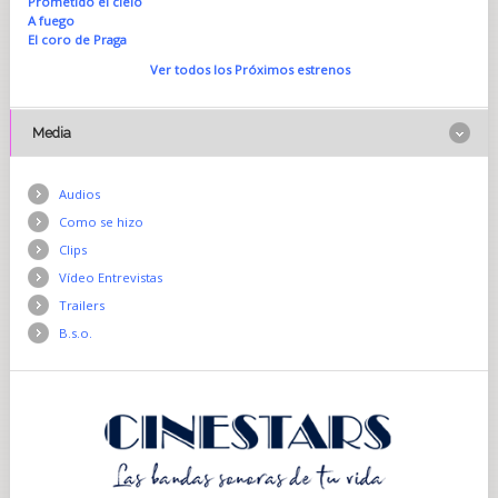
Prometido el cielo
A fuego
El coro de Praga
Ver todos los Próximos estrenos
Media
Audios
Como se hizo
Clips
Vídeo Entrevistas
Trailers
B.s.o.