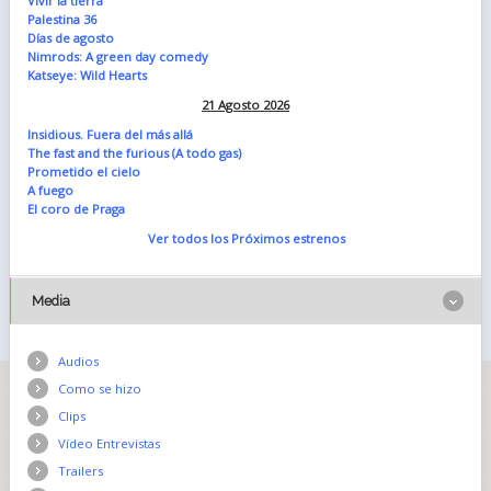
Vivir la tierra
Palestina 36
Días de agosto
Nimrods: A green day comedy
Katseye: Wild Hearts
21 Agosto 2026
Insidious. Fuera del más allá
The fast and the furious (A todo gas)
Prometido el cielo
A fuego
El coro de Praga
Ver todos los Próximos estrenos
Media
Audios
Como se hizo
Clips
Vídeo Entrevistas
Trailers