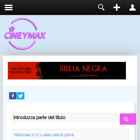
REGISTER
LOGIN
You need to enable user registration from User
USUARIO
Manager/Options in the backend of Joomla before
this module will activate.
CONTRASEÑA
RECUÉRDEME
IDENTIFICARSE
¿Recordar usuario?
¿Recordar contraseña?
INTRODUZCA PARTE DEL TÍTULO
PERDONA SI TE LLAMO AMOR (2014)