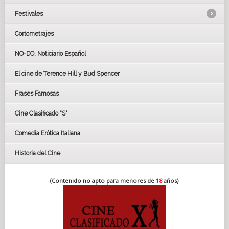
Festivales
Cortometrajes
LOS OSCARS
GOYAS
NO-DO. Noticiario Español
CÉSAR
El cine de Terence Hill y Bud Spencer
BAFTA
FESTIVAL DE HUELVA 2019
Frases Famosas
FESTIVAL DE CINE DE SEVILLA 2019
Cine Clasificado "S"
Comedia Erótica Italiana
Historia del Cine
(Contenido no apto para menores de
18
años)